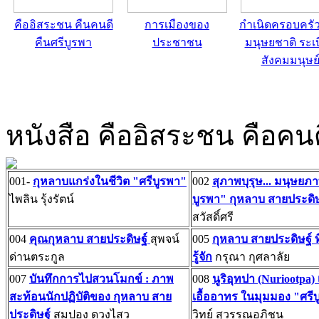
คืออิสระชน คืนคนดี
การเมืองของ
กำเนิดครอบครั
คืนศรีบูรพา
ประชาชน
มนุษยชาติ ระเ
สังคมมนุษย
หนังสือ คืออิสระชน คือคนด
001-
กุหลาบแกร่งในชีวิต "ศรีบูรพา"
002
สุภาพบุรุษ... มนุษยภา
ไพลิน รุ้งรัตน์
บูรพา" กุหลาบ สายประดิษ
สวัสดิ์ศรี
004
คุณกุหลาบ สายประดิษฐ์
สุพจน์
005
กุหลาบ สายประดิษฐ์ ที
ด่านตระกูล
รู้จัก
กรุณา กุศลาลัย
007
บันทึกการไปสวนโมกข์ : ภาพ
008
นูริอุทปา (Nuriootpa)
สะท้อนนักปฏิบัติของ กุหลาบ สาย
เอื้ออาทร ในมุมมอง "ศรี
ประดิษฐ์
สมปอง ดวงไสว
วิทย์ สุวรรณอภิชน