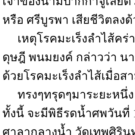
เจ้าของนามปากกาจูเลียต
หรือ ศรีบูรพา เสียชีวิตลงด้
เหตุโรคมะเร็งลำไส้คร่า 
ดุษฎี พนมยงค์ กล่าวว่า นา
ด้วยโรคมะเร็งลำไส้เมื่อส
ทรงๆทรุดๆมาระยะหนึ่ง ก
ทั้งนี้ จะมีพิธีรดน้ำศพวันที
ศาลากลางน้ำ วัดเทพศิริ