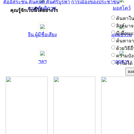
คืออิสระชน คืนคนดี คืนศรีบูรพา
การเมืองของประชาชน
กบฏสันติภาพ
มอสโคว์
คุณรู้จักเว็บนี้ได้อย่างไร
ค้นหาในช
ลิงค์มาจ
มีเพื่อน
จีน ผู้มีชื่อเสียง
อุดมธรรม
ค้นหาจาก
ด้วยวิธีอื
ความบัง
ฯลฯ
เอกสาร
จำไม่ได้