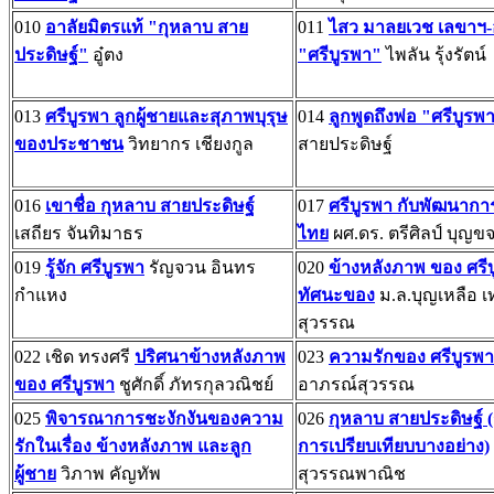
010
อาลัยมิตรแท้ "กุหลาบ สาย
011
ไสว มาลยเวช เลขาฯ-
ประดิษฐ์"
อู๋ตง
"ศรีบูรพา"
ไพลัน รุ้งรัตน์
013
ศรีบูรพา ลูกผู้ชายและสุภาพบุรุษ
014
ลูกพูดถึงพ่อ "ศรีบูรพ
ของประชาชน
วิทยากร เชียงกูล
สายประดิษฐ์
016
เขาชื่อ กุหลาบ สายประดิษฐ์
017
ศรีบูรพา กับพัฒนากา
เสถียร จันทิมาธร
ไทย
ผศ.ดร. ตรีศิลป์ บุญข
019
รู้จัก ศรีบูรพา
รัญจวน อินทร
020
ข้างหลังภาพ ของ ศรี
กำแหง
ทัศนะของ
ม.ล.บุญเหลือ 
สุวรรณ
022 เชิด ทรงศรี
ปริศนาข้างหลังภาพ
023
ความรักของ ศรีบูรพา
ของ ศรีบูรพา
ชูศักดิ์ ภัทรกุลวณิชย์
อาภรณ์สุวรรณ
025
พิจารณาการชะงักงันของความ
026
กุหลาบ สายประดิษฐ์ (
รักในเรื่อง ข้างหลังภาพ และลูก
การเปรียบเทียบบางอย่าง)
ผู้ชาย
วิภาพ คัญทัพ
สุวรรณพาณิช