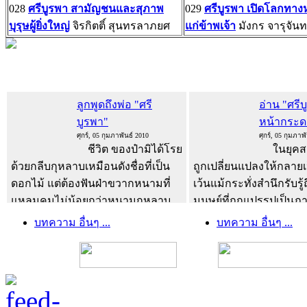
028
ศรีบูรพา สามัญชนและสุภาพ
029
ศรีบูรพา เปิดโลกทางห
บุรุษผู้ยิ่งใหญ่
จิรกิตติ์ สุนทรลาภยศ
แก่ข้าพเจ้า
มังกร จารุจันทร
ลูกพูดถึงพ่อ "ศรี
อ่าน "ศรี
บูรพา"
หน้ากระ
ศุกร์, 05 กุมภาพันธ์ 2010
ศุกร์, 05 กุมภาพ
ชีวิต ของป๋ามิได้โรย
ในยุคสมัย
ด้วยกลีบกุหลาบเหมือนดังชื่อที่เป็น
ถูกเปลี่ยนแปลงให้กลายเป
ดอกไม้ แต่ต้องฟันฝ่าขวากหนามที่
เว้นแม้กระทั่งสำนึกรับรู้ถ
แหลมคมไม่น้อยกว่าหนามกุหลาบ
มนุษย์ที่ถูกแปรรูปเป็นภ
พ่อของป๋าตายตั้งแต่ป๋ายังเด็ก แม่
ส่งเสริมผลประโยชน์ทา
บทความ อื่นๆ ...
บทความ อื่นๆ ...
ของป๋าต้องทำงานหาเลี้ยงครอบครัว
เรา จะมีชีวิตอยู่ได้อย่า
ด้วยการตัดเย็บเสี้อผ้า ...
อ่านเพิ่ม
หนังสือดีๆ...
อ่านเพิ่มเติม
เติม...