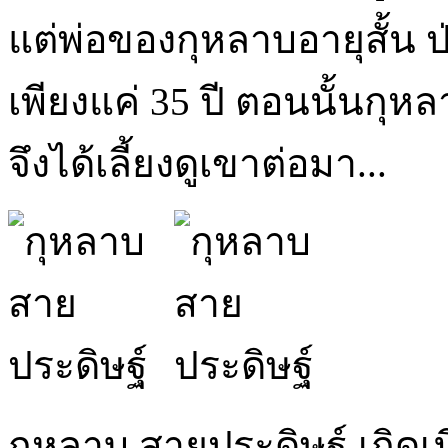
แต่พ่อของกุหลาบอายุสั้น ป่
เพียงแค่ 35 ปี ตอนนั้นกุห
จึงได้เลี้ยงดูเขาต่อมา...
กุหลาบ สายประดิษฐ์ เกิดเม