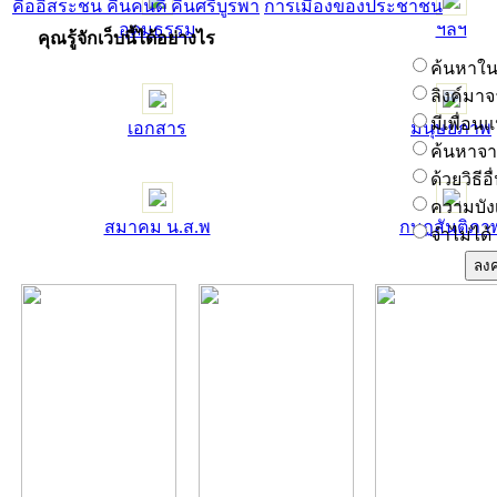
คืออิสระชน คืนคนดี คืนศรีบูรพา
การเมืองของประชาชน
อุดมธรรม
ฯลฯ
คุณรู้จักเว็บนี้ได้อย่างไร
ค้นหาในช
ลิงค์มาจ
มีเพื่อน
เอกสาร
มนุษยภาพ
ค้นหาจาก
ด้วยวิธีอื
ความบัง
สมาคม น.ส.พ
กบฏสันติภา
จำไม่ได้