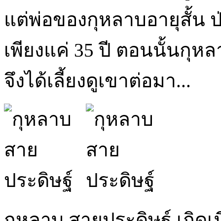
แต่พ่อของกุหลาบอายุสั้น ป่
เพียงแค่ 35 ปี ตอนนั้นกุห
จึงได้เลี้ยงดูเขาต่อมา...
กุหลาบ สายประดิษฐ์ เกิดเม