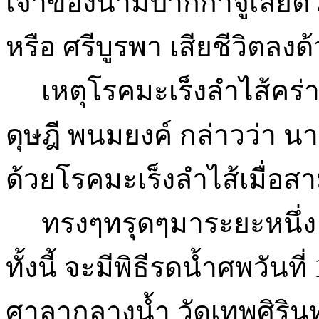
เจ้าของนามปากกาจูเลียต
หรือ ศรีบูรพา เสียชีวิตลงด้
เหตุโรคมะเร็งลำไส้คร่า 
ดุษฎี พนมยงค์ กล่าวว่า นา
ด้วยโรคมะเร็งลำไส้เมื่อส
ทรงๆทรุดๆมาระยะหนึ่ง ก
ทั้งนี้ จะมีพิธีรดน้ำศพวันที
ศาลากลางน้ำ วัดเทพศิริ