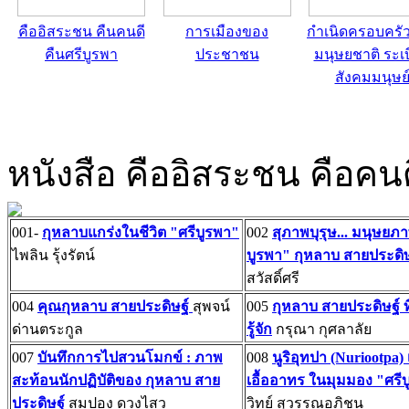
คืออิสระชน คืนคนดี
การเมืองของ
กำเนิดครอบครั
คืนศรีบูรพา
ประชาชน
มนุษยชาติ ระเ
สังคมมนุษย
หนังสือ คืออิสระชน คือคนด
001-
กุหลาบแกร่งในชีวิต "ศรีบูรพา"
002
สุภาพบุรุษ... มนุษยภา
ไพลิน รุ้งรัตน์
บูรพา" กุหลาบ สายประดิษ
สวัสดิ์ศรี
004
คุณกุหลาบ สายประดิษฐ์
สุพจน์
005
กุหลาบ สายประดิษฐ์ ที
ด่านตระกูล
รู้จัก
กรุณา กุศลาลัย
007
บันทึกการไปสวนโมกข์ : ภาพ
008
นูริอุทปา (Nuriootpa)
สะท้อนนักปฏิบัติของ กุหลาบ สาย
เอื้ออาทร ในมุมมอง "ศรี
ประดิษฐ์
สมปอง ดวงไสว
วิทย์ สุวรรณอภิชน