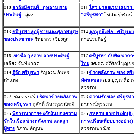
010
อาลัยมิตรแท้ "กุหลาบ สาย
011
ไสว มาลยเวช เลขาฯ-
ประดิษฐ์"
อู๋ตง
"ศรีบูรพา"
ไพลัน รุ้งรัตน์
013
ศรีบูรพา ลูกผู้ชายและสุภาพบุรุษ
014
ลูกพูดถึงพ่อ "ศรีบูรพ
ของประชาชน
วิทยากร เชียงกูล
สายประดิษฐ์
016
เขาชื่อ กุหลาบ สายประดิษฐ์
017
ศรีบูรพา กับพัฒนากา
เสถียร จันทิมาธร
ไทย
ผศ.ดร. ตรีศิลป์ บุญข
019
รู้จัก ศรีบูรพา
รัญจวน อินทร
020
ข้างหลังภาพ ของ ศรี
กำแหง
ทัศนะของ
ม.ล.บุญเหลือ 
สุวรรณ
022 เชิด ทรงศรี
ปริศนาข้างหลังภาพ
023
ความรักของ ศรีบูรพา
ของ ศรีบูรพา
ชูศักดิ์ ภัทรกุลวณิชย์
อาภรณ์สุวรรณ
025
พิจารณาการชะงักงันของความ
026
กุหลาบ สายประดิษฐ์ (
รักในเรื่อง ข้างหลังภาพ และลูก
การเปรียบเทียบบางอย่าง)
ผู้ชาย
วิภาพ คัญทัพ
สุวรรณพาณิช