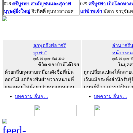
028
ศรีบูรพา สามัญชนและสุภาพ
029
ศรีบูรพา เปิดโลกทางห
บุรุษผู้ยิ่งใหญ่
จิรกิตติ์ สุนทรลาภยศ
แก่ข้าพเจ้า
มังกร จารุจันทร
ลูกพูดถึงพ่อ "ศรี
อ่าน "ศรี
บูรพา"
หน้ากระ
ศุกร์, 05 กุมภาพันธ์ 2010
ศุกร์, 05 กุมภาพ
ชีวิต ของป๋ามิได้โรย
ในยุคสมัย
ด้วยกลีบกุหลาบเหมือนดังชื่อที่เป็น
ถูกเปลี่ยนแปลงให้กลายเป
ดอกไม้ แต่ต้องฟันฝ่าขวากหนามที่
เว้นแม้กระทั่งสำนึกรับรู้ถ
แหลมคมไม่น้อยกว่าหนามกุหลาบ
มนุษย์ที่ถูกแปรรูปเป็นภ
พ่อของป๋าตายตั้งแต่ป๋ายังเด็ก แม่
ส่งเสริมผลประโยชน์ทา
บทความ อื่นๆ ...
บทความ อื่นๆ ...
ของป๋าต้องทำงานหาเลี้ยงครอบครัว
เรา จะมีชีวิตอยู่ได้อย่า
ด้วยการตัดเย็บเสี้อผ้า ...
อ่านเพิ่ม
หนังสือดีๆ...
อ่านเพิ่มเติม
เติม...